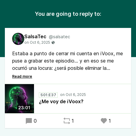
You are going to reply to:
SalsaTec
@salsatec
Estaba a punto de cerrar mi cuenta en iVoox, me
puse a grabar este episodio... y en eso se me
ocurrió una locura: ¿será posible eliminar la
publicidad de mis podcast para los usuarios free
en iVoox? Sí esto fuera posible, me encantaría
hacer crecer una comunidad dentro de esa
S01:E37
plataforma. Ya les escribí, dudo que se pueda...
¿Me voy de iVoox?
pero veremos a ver que dicen en otro episodio.
23:01
0
1
1