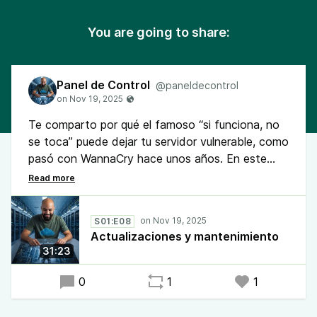
You are going to share:
Panel de Control
@paneldecontrol
Te comparto por qué el famoso “si funciona, no
se toca” puede dejar tu servidor vulnerable, como
pasó con WannaCry hace unos años. En este
hablamos cuales actualizaciones deben ser
automáticas, cuáles se deben hacer cada
semana con snapshot, y cuáles requieren
S01:E08
planificación. También hablamos del
Actualizaciones y mantenimiento
mantenimiento recomendable y cerramos con
31:23
una excelente noticia: con solo 30 minutos
semanales mantenés tu VPS seguro y evitás
0
1
1
sustos.