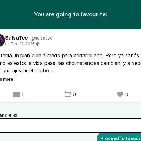
You are going to favourite:
SalsaTec
@salsatec
tenía un plan bien armado para cerrar el año. Pero ya sabés
o es esto: la vida pasa, las circunstancias cambian, y a ve
 que ajustar el rumbo.
 eso decidí hacer una pausa tanto en los directos como en 
casts de PodCluster. No fue fácil para mi tomar esa decisió
1
0
0
o a veces es necesario hacer un alto para reorganizar cosas
nder compromisos que requieren mi atención completa, y vo
andle
n más fuerza cuando sea el momento adecuado.
Proceed to favour