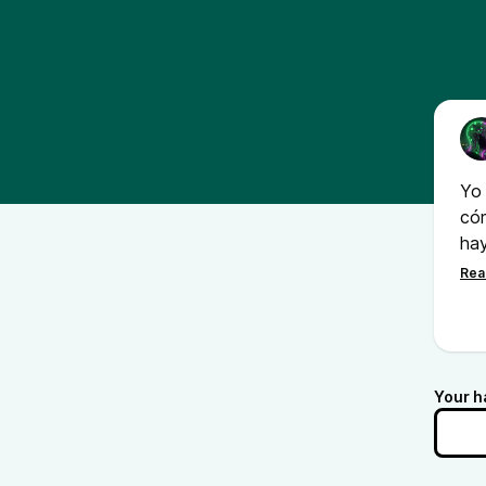
Yo 
cóm
hay
Por
pod
per
ate
Your h
co