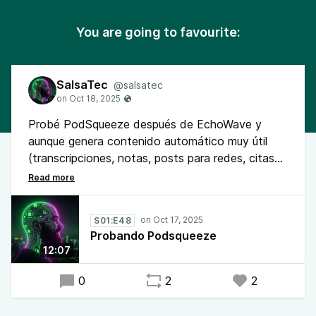
You are going to favourite:
SalsaTec
@salsatec
Probé PodSqueeze después de EchoWave y
aunque genera contenido automático muy útil
(transcripciones, notas, posts para redes, citas
destacadas), no es lo que necesito. Los clips de
video son muy limitados, solo permite clips
cortos de capítulos autogenerados, no videos
S01:E48
completos del episodio. Es interesante la
Probando Podsqueeze
propuesta, pero no es lo que busco. Mañana
12:07
pruebo el último y nos dejamos de jugar con
apps.
0
2
2