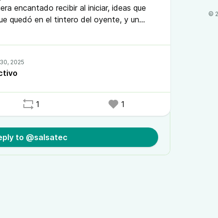
ra encantado recibir al iniciar, ideas que
© 2
ue quedó en el tintero del oyente, y un
ación con ese incomprendido y mal gastado
en este episodio.
ctivo
1
1
eply to @salsatec