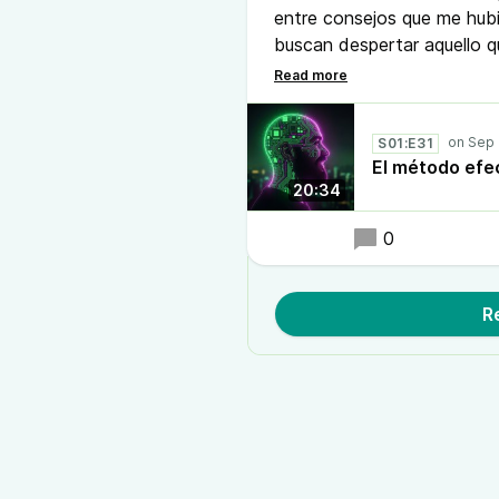
entre consejos que me hubie
buscan despertar aquello q
mindset sobre nuestra rel
dinero. Todos los detalles 
S01:E31
El método efe
20:34
0
R