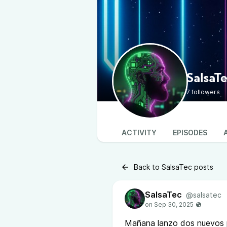
SalsaT
7 followers
ACTIVITY
EPISODES
Back to SalsaTec posts
SalsaTec
@salsatec
Mañana lanzo dos nuevos p