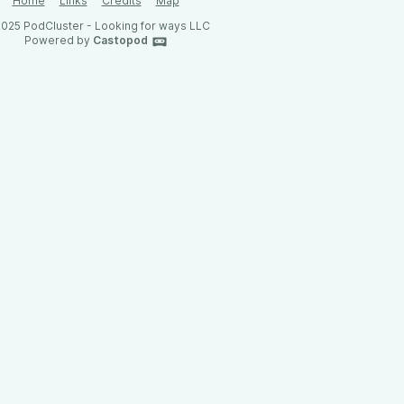
Home
Links
Credits
Map
025 PodCluster - Looking for ways LLC
Powered by
Castopod