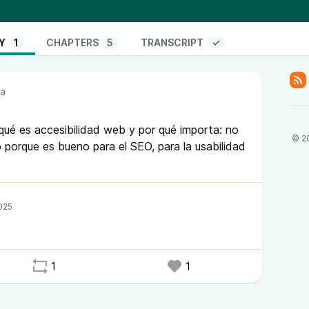
s de personas viven con alguna discapacidad. Eso
l. Y la mayoría de webs los excluyen. No por maldad,
 cómo hacer una web accesible, o piensan que no es
Y
1
CHAPTERS
5
TRANSCRIPT
✓
ver después.
 es accesibilidad web y por qué importa: no solo
e es bueno para el SEO, para la usabilidad y para tu
a
ncipios básicos de las WCAG (perceptible, operable,
ué es accesibilidad web y por qué importa: no
© 2
rramientas que podés usar para testear tu web,
o porque es bueno para el SEO, para la usabilidad
 hasta la prueba de fuego: navegación solo con
un favor.
abilidad y también es gatantizar lo mejor negocio.
dés escribirnos al correo
info@webenlinea.org
o
ormulario de contacto
.
ar “me gusta” y compartir en Mastodon. Nuestra
1
1
nlinea@podcluster.net
bución-NoComercial-SinDerivadas 4.0 Internacional