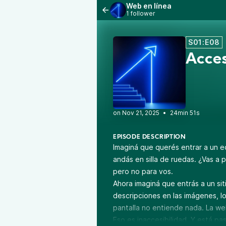
Web en línea
1 follower
S01:E08
Acces
•
24min 51s
EPISODE DESCRIPTION
Imaginá que querés entrar a un ed
andás en silla de ruedas. ¿Vas a p
pero no para vos.
Ahora imaginá que entrás a un si
descripciones en las imágenes, l
pantalla no entiende nada. La web
Eso es inaccesibilidad. Y está p