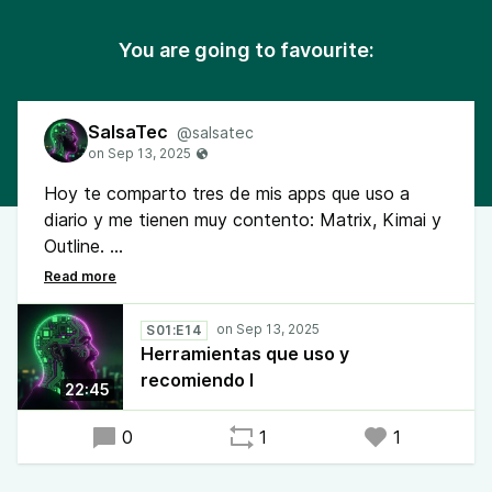
You are going to favourite:
SalsaTec
@salsatec
Hoy te comparto tres de mis apps que uso a
diario y me tienen muy contento: Matrix, Kimai y
Outline.
Matrix es mi reemplazo para WhatsApp, Kimai mi
reemplazo para Toggl como gestor de tiempo, y
S01:E14
Outline mi reemplazo para Notion en
Herramientas que uso y
documentación y gestión de conocimiento.
recomiendo I
22:45
0
1
1