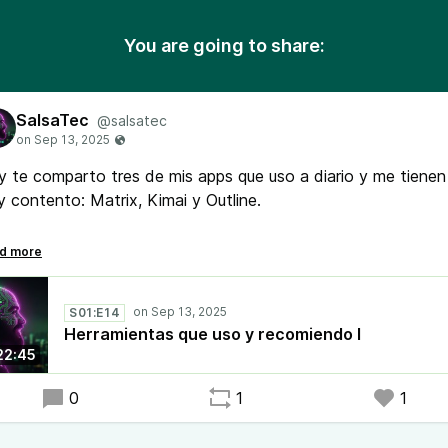
You are going to share:
SalsaTec
@salsatec
 te comparto tres de mis apps que uso a diario y me tienen
 contento: Matrix, Kimai y Outline.
rix es mi reemplazo para WhatsApp, Kimai mi reemplazo par
gl como gestor de tiempo, y Outline mi reemplazo para Not
 documentación y gestión de conocimiento.
S01:E14
Herramientas que uso y recomiendo I
22:45
0
1
1